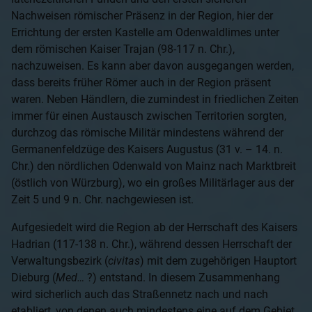
Nachweisen römischer Präsenz in der Region, hier der
Errichtung der ersten Kastelle am Odenwaldlimes unter
dem römischen Kaiser Trajan (98-117 n. Chr.),
nachzuweisen. Es kann aber davon ausgegangen werden,
dass bereits früher Römer auch in der Region präsent
waren. Neben Händlern, die zumindest in friedlichen Zeiten
immer für einen Austausch zwischen Territorien sorgten,
durchzog das römische Militär mindestens während der
Germanenfeldzüge des Kaisers Augustus (31 v. – 14. n.
Chr.) den nördlichen Odenwald von Mainz nach Marktbreit
(östlich von Würzburg), wo ein großes Militärlager aus der
Zeit 5 und 9 n. Chr. nachgewiesen ist.
Aufgesiedelt wird die Region ab der Herrschaft des Kaisers
Hadrian (117-138 n. Chr.), während dessen Herrschaft der
Verwaltungsbezirk (
civitas
) mit dem zugehörigen Hauptort
Dieburg (
Med…
?) entstand. In diesem Zusammenhang
wird sicherlich auch das Straßennetz nach und nach
etabliert, von denen auch mindestens eine auf dem Gebiet