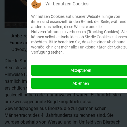
Wir benutzen Cookies
Wir nutzen Cookies auf unserer Website. Einige von
ihnen sind essenziell für den Betrieb der Seite, während
andere uns helfen, diese Website und die
Nutzererfahrung zu verbessern (Tracking Cookies). Sie
Abb.: römische und frühvölkerwanderungszeitliche
können selbst entscheiden, ob Sie die Cookies zulassen
möchten. Bitte beachten Sie, dass bei einer Ablehnung
Funde aus dem Bereich westlich von Wersau
(Foto: P.
womöglich nicht mehr alle Funktionalitäten der Seite z
Odvody, hessenArchäologie, Außenstelle Darmstadt)
Verfügung stehen.
Direkte Spuren einer Besiedlung dieser Zeit fanden sich im
Bereich von Brensbach bisher nicht. Dafür liegen einige
Akzeptieren
Hinweise für die Anwesenheit von Menschen in dieser Zeit,
nämlich im 4. Jahrhundert, vor, ohne dass daraus klar
Ablehnen
ersichtlich wird, ob im Bereich der Fundstellen Menschen
gesiedelt haben oder nur anwesend waren. Es handelt sich
um zwei sogenannte Bügelknopffibeln, also
Gewandspangen aus Bronze, die zur germanischen
Männertracht des 4. Jahrhunderts zu rechnen sind. Sie
wurden oberhalb von Wersau und im Umfeld von Bierbach.