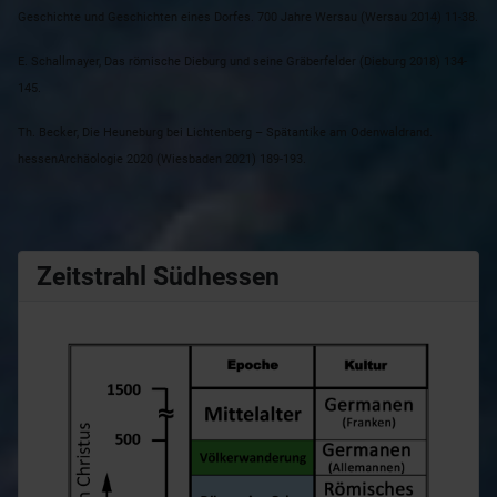
Geschichte und Geschichten eines Dorfes. 700 Jahre Wersau (Wersau 2014) 11-38.
E. Schallmayer, Das römische Dieburg und seine Gräberfelder (Dieburg 2018) 134-
145.
Th. Becker, Die Heuneburg bei Lichtenberg – Spätantike am Odenwaldrand.
hessenArchäologie 2020 (Wiesbaden 2021) 189-193.
Zeitstrahl Südhessen